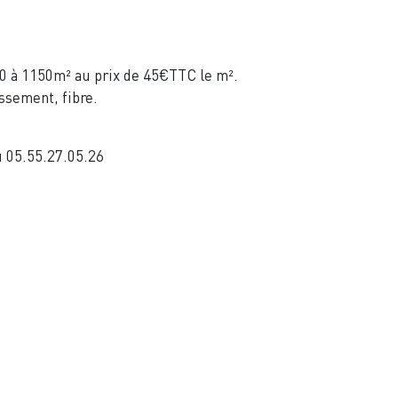
700 à 1150m² au prix de 45€TTC le m².
issement, fibre.
u 05.55.27.05.26