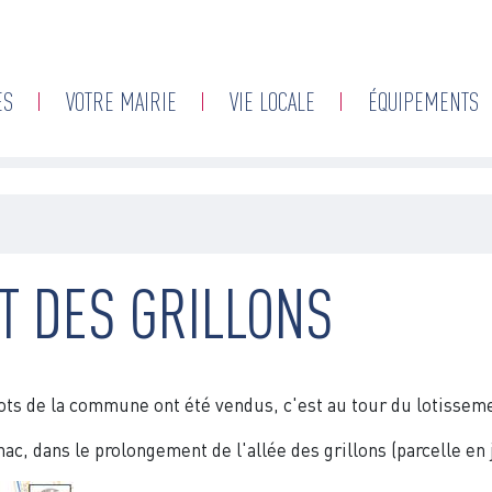
Aller
au
contenu
ES
VOTRE MAIRIE
VIE LOCALE
ÉQUIPEMENTS
principal
T DES GRILLONS
 lots de la commune ont été vendus, c'est au tour du lotisseme
ac, dans le prolongement de l'allée des grillons (parcelle en 