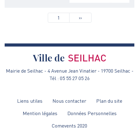
Pagination
1
Page
››
suivante
Mairie de Seilhac - 4 Avenue Jean Vinatier - 19700 Seilhac -
Tél : 05 55 27 05 26
Menu
Liens utiles
Nous contacter
Plan du site
Pied
Mention légales
Données Personnelles
de
Comevents 2020
page