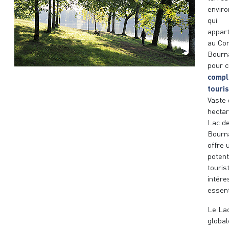
envir
qui
appart
au Co
Bourn
pour c
compl
touris
Vaste 
hectar
Lac d
Bourn
offre 
potent
touris
intére
essent
Le Lac
globa