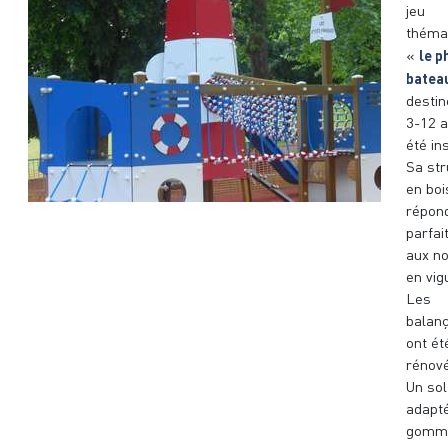
jeu
thémat
le p
«
batea
destin
3-12 a
été ins
Sa str
en boi
répon
parfa
aux n
en vig
Les
balanç
ont ét
rénové
Un sol
adapt
gomm