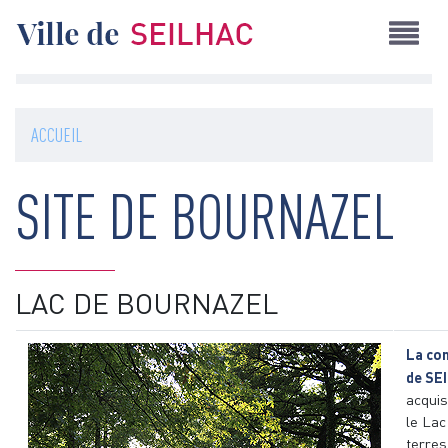
Aller
au
contenu
principal
ACCUEIL
SITE DE BOURNAZEL
LAC DE BOURNAZEL
La co
de SE
acquis
le Lac
terres