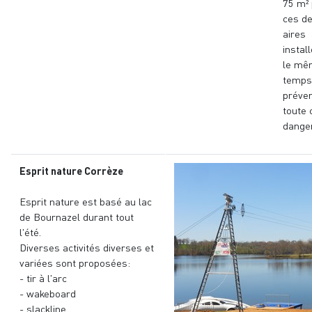
75 m²
ces d
aires 
instal
le mê
temps
préven
toute 
dange
Esprit nature Corrèze
Esprit nature est basé au lac
de Bournazel durant tout
l'été.
Diverses activités diverses et
variées sont proposées:
- tir à l'arc
- wakeboard
- slackline