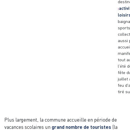
destin
:
activ
loisirs
baigna
sport
collec
aussi 
accuei
manife
tout a
l'été d
fête d
juille
feu d'a
tiré su
Plus largement, la commune accueille en période de
vacances scolaires un
grand nombre de touristes
(la