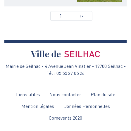
Pagination
1
Page
››
suivante
Mairie de Seilhac - 4 Avenue Jean Vinatier - 19700 Seilhac -
Tél : 05 55 27 05 26
Menu
Liens utiles
Nous contacter
Plan du site
Pied
Mention légales
Données Personnelles
de
Comevents 2020
page