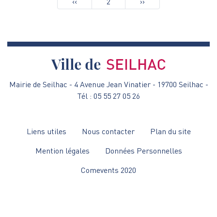
Pagination
Page
‹‹
2
Page
››
précédente
suivante
Mairie de Seilhac - 4 Avenue Jean Vinatier - 19700 Seilhac -
Tél : 05 55 27 05 26
Menu
Liens utiles
Nous contacter
Plan du site
Pied
Mention légales
Données Personnelles
de
Comevents 2020
page