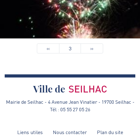
Pagination
Page
‹‹
3
Page
››
précédente
suivante
Mairie de Seilhac - 4 Avenue Jean Vinatier - 19700 Seilhac -
Tél : 05 55 27 05 26
Menu
Liens utiles
Nous contacter
Plan du site