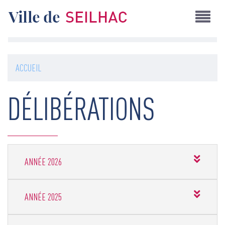
Aller
au
contenu
principal
ACCUEIL
DÉLIBÉRATIONS
Comptes
ANNÉE
ANNÉE 2026
rendus
ANNÉE
ANNÉE 2025