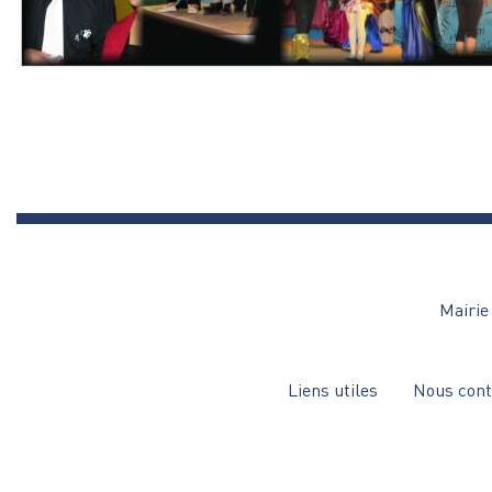
Mairie 
Menu
Liens utiles
Nous cont
Pied
de