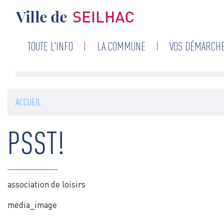
Navigation
TOUTE L'INFO
LA COMMUNE
VOS DÉMARCH
principale
ACCUEIL
PSST!
association de loisirs
media_image
Image