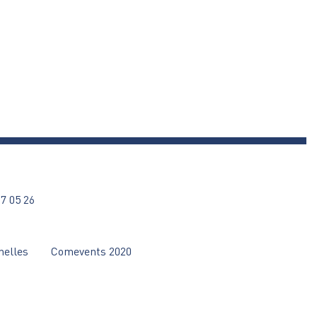
27 05 26
nelles
Comevents 2020