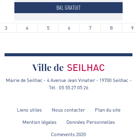
BAL GRATUIT
Pagination
3
4
5
6
7
8
9
Mairie de Seilhac - 4 Avenue Jean Vinatier - 19700 Seilhac -
Tél : 05 55 27 05 26
Menu
Liens utiles
Nous contacter
Plan du site
Pied
Mention légales
Données Personnelles
de
Comevents 2020