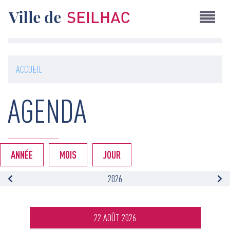
Aller
au
contenu
principal
ACCUEIL
AGENDA
ANNÉE
MOIS
JOUR
2026
22 AOÛT 2026