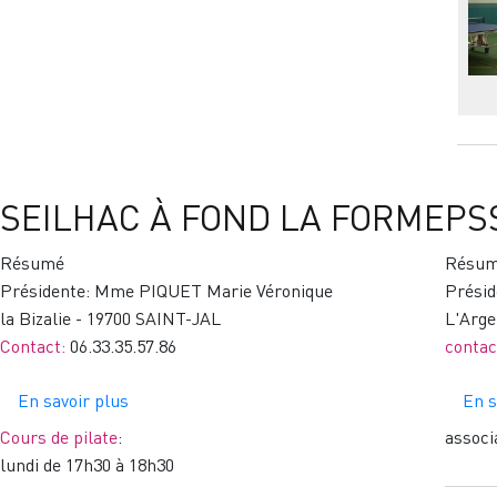
SEILHAC À FOND LA FORME
PS
Résumé
Résu
Présidente: Mme PIQUET Marie Véronique
Prési
la Bizalie - 19700 SAINT-JAL
L'Arg
Contact:
06.33.35.57.86
contac
En savoir plus
sur
En s
SEILHAC
Cours de pilate
:
associa
À
lundi de 17h30 à 18h30
FOND