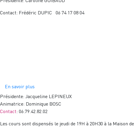
Présidente: Caroline GUIBAUD
Contact: Frédéric DUPIC
 06 74 17 08 04
En savoir plus
sur
QI
Présidente: Jacqueline LEPINEUX
GONG
Animatrice: Dominique BOSC
ÉNERGIE
Contact
: 06.79.42.82.02
Les cours sont dispensés le jeudi de 19H à 20H30 à la Maison d