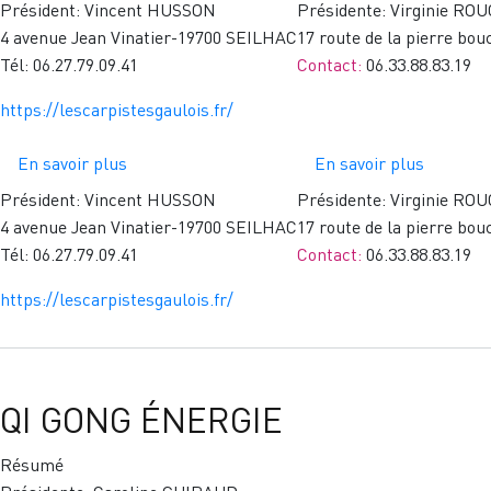
Président: Vincent HUSSON
Présidente: Virginie RO
4 avenue Jean Vinatier-19700 SEILHAC
17 route de la pierre b
Tél: 06.27.79.09.41
Contact:
06.33.88.83.19
https://lescarpistesgaulois.fr/
En savoir plus
sur
En savoir plus
sur
PÊCHE
SPORTS
Président: Vincent HUSSON
Présidente: Virginie RO
ET
4 avenue Jean Vinatier-19700 SEILHAC
17 route de la pierre b
LOISIRS
Tél: 06.27.79.09.41
Contact:
06.33.88.83.19
DES
https://lescarpistesgaulois.fr/
MONÉD
QI GONG ÉNERGIE
Résumé