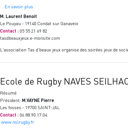
En savoir plus
sur
Association
M. Laurent Benoit
Tas
Le Pouyau - 19140 Condat sur Ganaveix
D’Beaux
Contact :
05 55 21 69 82
jeux
tasdbeauxjeux.e-monsite.com
L'association Tas d'beaux jeux organise des soirées jeux de soci
Ecole de Rugby NAVES SEILH
Résumé
Président:
M.VAYNE Pierre
Les fosses - 19700 SAINT-JAL
Contact :
06.88.90.17.04
www.nslrugby.fr