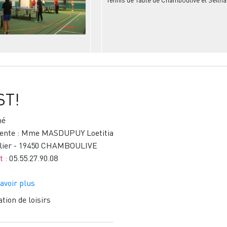
Monédières)
ST!
mé
dente : Mme MASDUPUY Loetitia
elier - 19450 CHAMBOULIVE
t :
05.55.27.90.08
avoir plus
sur
PSST!
tion de loisirs